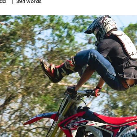
ead
394
words