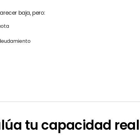
recer baja, pero:
uota
deudamiento
alúa tu capacidad rea