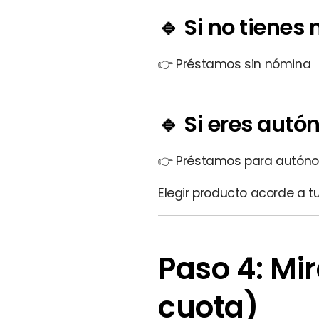
🔹 Si no tienes
👉
Préstamos sin nómina
🔹 Si eres aut
👉
Préstamos para autón
Elegir producto acorde a t
Paso 4: Mir
cuota)