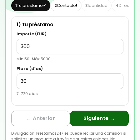
1
Tu préstamo
✓
2
Contacto
!
3
Identidad
4
Dirección
1) Tu préstamo
Importe (
EUR
)
Mín
50
· Máx
5000
Plazo (días)
7
–
720
días
← Anterior
Siguiente →
Divulgación: Prestamos247.es puede recibir una comisión si
solicitas un producto a través de nuestros enlaces. No