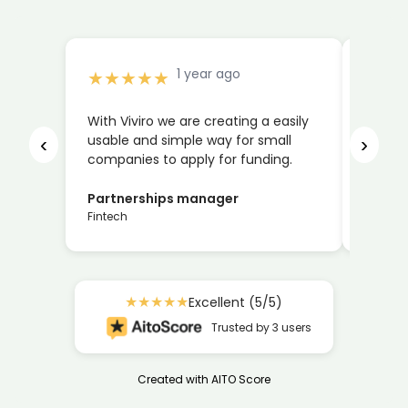
1 year ago
★
★
★
★
★
★
★
With Viviro we are creating a easily
Auttoi
‹
›
usable and simple way for small
järjest
companies to apply for funding.
homman
Partnerships manager
Lauri
Fintech
E-com
★
★
★
★
★
Excellent (5/5)
Trusted by 3 users
Created with AITO Score