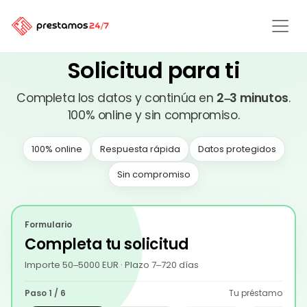
Solicitud
para ti
Completa los datos y continúa en
2–3 minutos
.
100% online y sin compromiso.
100% online
Respuesta rápida
Datos protegidos
Sin compromiso
Formulario
Completa tu solicitud
Importe
50
–
5000
EUR
· Plazo
7
–
720
días
Paso
1
/
6
Tu préstamo